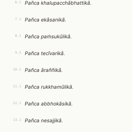
Pañca khalupacchābhattikā.
6.1
Pañca ekāsanikā.
7.1
Pañca paṁsukūlikā.
8.1
Pañca tecīvarikā.
9.1
Pañca āraññikā.
10.1
Pañca rukkhamūlikā.
11.1
Pañca abbhokāsikā.
12.1
Pañca nesajjikā.
13.1