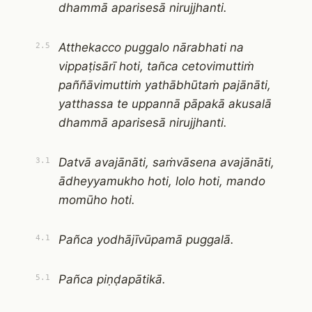
dhammā aparisesā nirujjhanti.
Atthekacco puggalo nārabhati na
2.5
vippaṭisārī hoti, tañca cetovimuttiṁ
paññāvimuttiṁ yathābhūtaṁ pajānāti,
yatthassa te uppannā pāpakā akusalā
dhammā aparisesā nirujjhanti.
Datvā avajānāti, saṁvāsena avajānāti,
3.1
ādheyyamukho hoti, lolo hoti, mando
momūho hoti.
Pañca yodhājīvūpamā puggalā.
4.1
Pañca piṇḍapātikā.
5.1