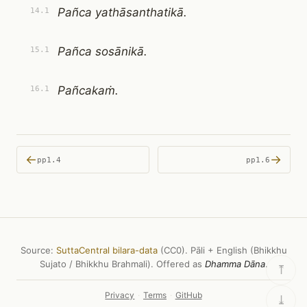
Pañca yathāsanthatikā.
14.1
Pañca sosānikā.
15.1
Pañcakaṁ.
16.1
←
→
pp1.4
pp1.6
Source:
SuttaCentral bilara-data
(CC0). Pāli + English (Bhikkhu
Sujato / Bhikkhu Brahmali). Offered as
Dhamma Dāna
.
⤒
Privacy
·
Terms
·
GitHub
⤓