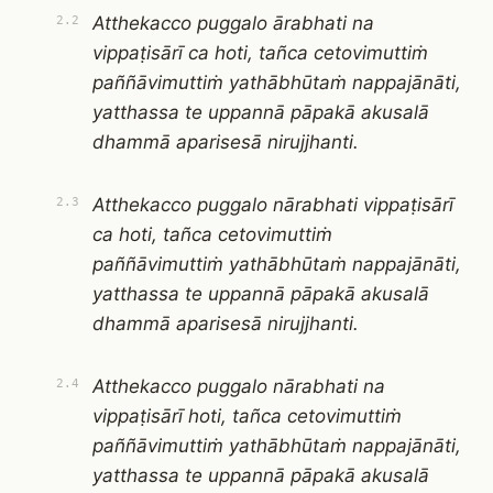
Atthekacco puggalo ārabhati na
2.2
vippaṭisārī ca hoti, tañca cetovimuttiṁ
paññāvimuttiṁ yathābhūtaṁ nappajānāti,
yatthassa te uppannā pāpakā akusalā
dhammā aparisesā nirujjhanti.
Atthekacco puggalo nārabhati vippaṭisārī
2.3
ca hoti, tañca cetovimuttiṁ
paññāvimuttiṁ yathābhūtaṁ nappajānāti,
yatthassa te uppannā pāpakā akusalā
dhammā aparisesā nirujjhanti.
Atthekacco puggalo nārabhati na
2.4
vippaṭisārī hoti, tañca cetovimuttiṁ
paññāvimuttiṁ yathābhūtaṁ nappajānāti,
yatthassa te uppannā pāpakā akusalā