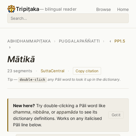
Tripiṭaka
— bilingual reader
Browse
Home
ABHIDHAMMAPIṬAKA
›
PUGGALAPAÑÑATTI
›
‹
PP1.5
›
Mātikā
23 segments
·
SuttaCentral
·
Copy citation
Tip —
any Pāli word to look it up in the dictionary.
double-click
New here?
Try double-clicking a Pāli word like
dhamma
,
nibbāna
, or
appamāda
to see its
Got it
dictionary definitions. Works on any italicised
Pāli line below.