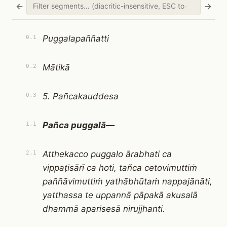
←
→
Puggalapaññatti
0.1
Mātikā
0.2
5. Pañcakauddesa
0.3
Pañca puggalā—
1.1
Atthekacco puggalo ārabhati ca
2.1
vippaṭisārī ca hoti, tañca cetovimuttiṁ
paññāvimuttiṁ yathābhūtaṁ nappajānāti,
yatthassa te uppannā pāpakā akusalā
dhammā aparisesā nirujjhanti.