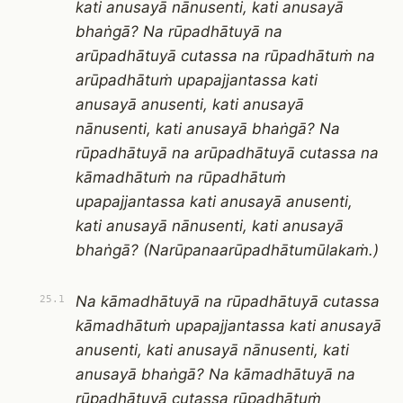
kati anusayā nānusenti, kati anusayā
bhaṅgā? Na rūpadhātuyā na
arūpadhātuyā cutassa na rūpadhātuṁ na
arūpadhātuṁ upapajjantassa kati
anusayā anusenti, kati anusayā
nānusenti, kati anusayā bhaṅgā? Na
rūpadhātuyā na arūpadhātuyā cutassa na
kāmadhātuṁ na rūpadhātuṁ
upapajjantassa kati anusayā anusenti,
kati anusayā nānusenti, kati anusayā
bhaṅgā? (Narūpanaarūpadhātumūlakaṁ.)
Na kāmadhātuyā na rūpadhātuyā cutassa
25.1
kāmadhātuṁ upapajjantassa kati anusayā
anusenti, kati anusayā nānusenti, kati
anusayā bhaṅgā? Na kāmadhātuyā na
rūpadhātuyā cutassa rūpadhātuṁ