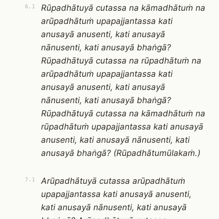
Rūpadhātuyā cutassa na kāmadhātuṁ na
6.1
arūpadhātuṁ upapajjantassa kati
anusayā anusenti, kati anusayā
nānusenti, kati anusayā bhaṅgā?
Rūpadhātuyā cutassa na rūpadhātuṁ na
arūpadhātuṁ upapajjantassa kati
anusayā anusenti, kati anusayā
nānusenti, kati anusayā bhaṅgā?
Rūpadhātuyā cutassa na kāmadhātuṁ na
rūpadhātuṁ upapajjantassa kati anusayā
anusenti, kati anusayā nānusenti, kati
anusayā bhaṅgā? (Rūpadhātumūlakaṁ.)
Arūpadhātuyā cutassa arūpadhātuṁ
7.1
upapajjantassa kati anusayā anusenti,
kati anusayā nānusenti, kati anusayā