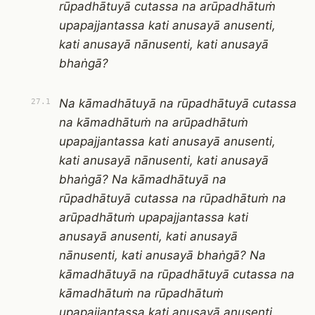
rūpadhātuyā cutassa na arūpadhātuṁ
upapajjantassa kati anusayā anusenti,
kati anusayā nānusenti, kati anusayā
bhaṅgā?
Na kāmadhātuyā na rūpadhātuyā cutassa
27.1
na kāmadhātuṁ na arūpadhātuṁ
upapajjantassa kati anusayā anusenti,
kati anusayā nānusenti, kati anusayā
bhaṅgā? Na kāmadhātuyā na
rūpadhātuyā cutassa na rūpadhātuṁ na
arūpadhātuṁ upapajjantassa kati
anusayā anusenti, kati anusayā
nānusenti, kati anusayā bhaṅgā? Na
kāmadhātuyā na rūpadhātuyā cutassa na
kāmadhātuṁ na rūpadhātuṁ
upapajjantassa kati anusayā anusenti,