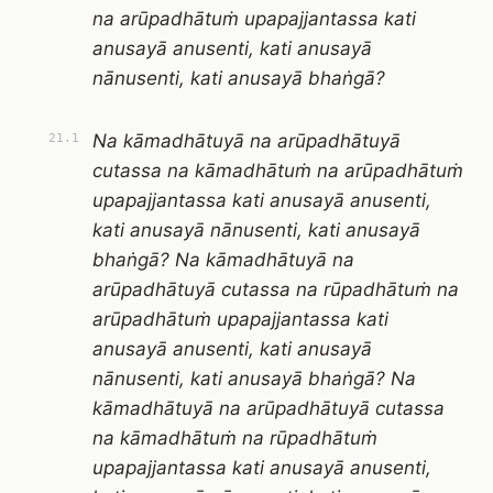
na arūpadhātuṁ upapajjantassa kati
anusayā anusenti, kati anusayā
nānusenti, kati anusayā bhaṅgā?
Na kāmadhātuyā na arūpadhātuyā
21.1
cutassa na kāmadhātuṁ na arūpadhātuṁ
upapajjantassa kati anusayā anusenti,
kati anusayā nānusenti, kati anusayā
bhaṅgā? Na kāmadhātuyā na
arūpadhātuyā cutassa na rūpadhātuṁ na
arūpadhātuṁ upapajjantassa kati
anusayā anusenti, kati anusayā
nānusenti, kati anusayā bhaṅgā? Na
kāmadhātuyā na arūpadhātuyā cutassa
na kāmadhātuṁ na rūpadhātuṁ
upapajjantassa kati anusayā anusenti,