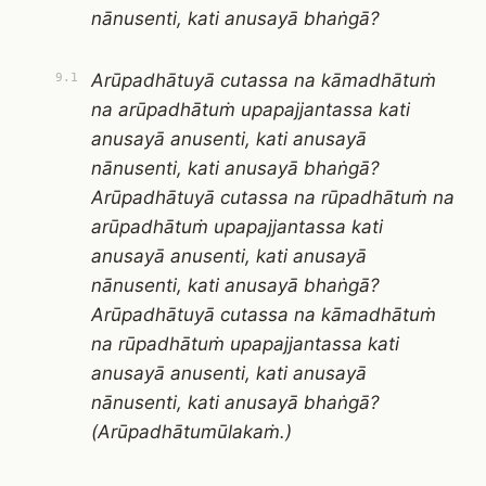
nānusenti, kati anusayā bhaṅgā?
Arūpadhātuyā cutassa na kāmadhātuṁ
9.1
na arūpadhātuṁ upapajjantassa kati
anusayā anusenti, kati anusayā
nānusenti, kati anusayā bhaṅgā?
Arūpadhātuyā cutassa na rūpadhātuṁ na
arūpadhātuṁ upapajjantassa kati
anusayā anusenti, kati anusayā
nānusenti, kati anusayā bhaṅgā?
Arūpadhātuyā cutassa na kāmadhātuṁ
na rūpadhātuṁ upapajjantassa kati
anusayā anusenti, kati anusayā
nānusenti, kati anusayā bhaṅgā?
(Arūpadhātumūlakaṁ.)