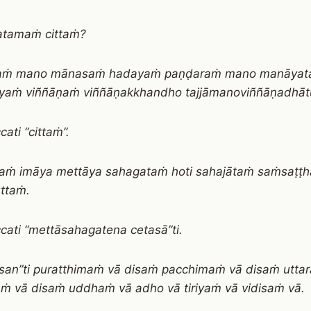
atamaṁ cittaṁ?
taṁ mano mānasaṁ hadayaṁ paṇḍaraṁ mano manāya
iyaṁ viññāṇaṁ viññāṇakkhandho tajjāmanoviññāṇadhā
ati “cittaṁ”.
taṁ imāya mettāya sahagataṁ hoti sahajātaṁ saṁsaṭṭ
ttaṁ.
cati “mettāsahagatena cetasā”ti.
san”ti puratthimaṁ vā disaṁ pacchimaṁ vā disaṁ utta
ṁ vā disaṁ uddhaṁ vā adho vā tiriyaṁ vā vidisaṁ vā.