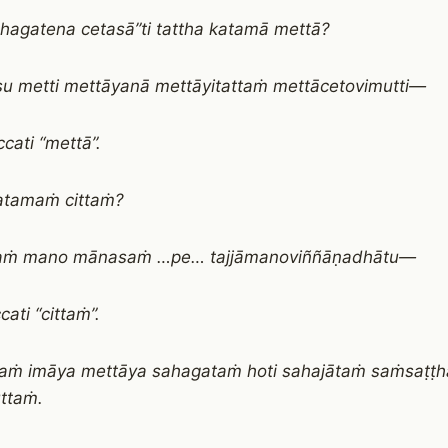
hagatena cetasā”ti tattha katamā mettā?
su metti mettāyanā mettāyitattaṁ mettācetovimutti—
cati “mettā”.
atamaṁ cittaṁ?
taṁ mano mānasaṁ …pe… tajjāmanoviññāṇadhātu—
ati “cittaṁ”.
taṁ imāya mettāya sahagataṁ hoti sahajātaṁ saṁsaṭṭ
ttaṁ.