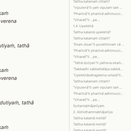
Tattha katamaṁ cittaṁ?
“Vipulenā”ti yaṁ vipulaṁ taṁ mahaggat…
okaṁ
“Pharitvā”ti pharitvā adhimuccitvā.
“Viharatī”ti …pe…
averena
1.4. Upekkhā
Tattha katamā upekkhā?
Tattha katamaṁ cittaṁ?
“Ekaṁ disan”ti puratthimaṁ vā disaṁ p…
utiyaṁ, tathā
“Pharitvā”ti pharitvā adhimuccitvā.
“Viharatī”ti …pe…
“Tathā dutiyan”ti yatheva ekaṁ disaṁ …
“Sabbadhi sabbattatāya sabbāvantaṁ lo…
okaṁ
“Upekkhāsahagatena cetasā”ti, tattha …
averena
Tattha katamaṁ cittaṁ?
“Vipulenā”ti yaṁ vipulaṁ taṁ mahaggat…
“Pharitvā”ti pharitvā adhimuccitvā.
“Viharatī”ti …pe…
dutiyaṁ, tathā
Suttantabhājanīyaṁ.
2. Abhidhammabhājanīya
Tattha katamā mettā?
Tattha katamā mettā?
okaṁ
Tattha katamā mettā?