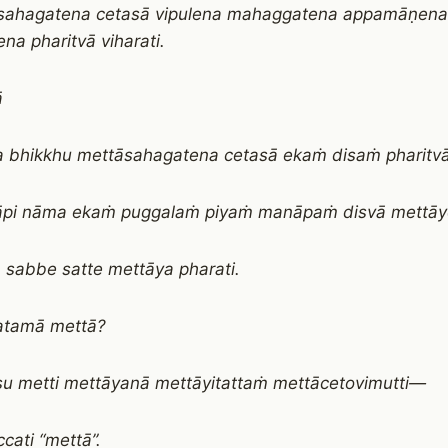
sahagatena cetasā vipulena mahaggatena appamāṇena
na pharitvā viharati.
ā
 bhikkhu mettāsahagatena cetasā ekaṁ disaṁ pharitvā 
āpi nāma ekaṁ puggalaṁ piyaṁ manāpaṁ disvā mettāy
sabbe satte mettāya pharati.
atamā mettā?
su metti mettāyanā mettāyitattaṁ mettācetovimutti—
cati “mettā”.