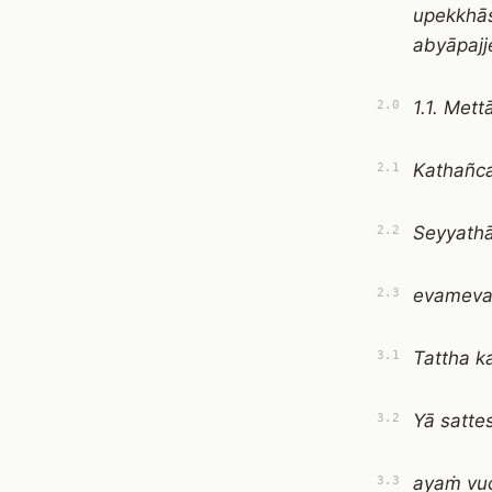
upekkhā
abyāpajje
1.1. Mett
2.0
Kathañca
2.1
Seyyath
2.2
evameva 
2.3
Tattha k
3.1
Yā satte
3.2
ayaṁ vuc
3.3