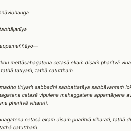
ñāvibhaṅga
ntabhājanīya
 appamaññāyo—
kkhu mettāsahagatena cetasā ekaṁ disaṁ pharitvā vihar
 tathā tatiyaṁ, tathā catutthaṁ.
amadho tiriyaṁ sabbadhi sabbattatāya sabbāvantaṁ l
hagatena cetasā vipulena mahaggatena appamāṇena a
na pharitvā viharati.
hagatena cetasā ekaṁ disaṁ pharitvā viharati, tathā d
 tathā catutthaṁ.