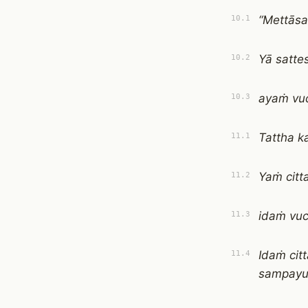
“Mettāsa
10.1
Yā satte
10.2
ayaṁ vuc
10.3
Tattha k
11.1
Yaṁ cit
11.2
idaṁ vucc
11.3
Idaṁ cit
11.4
sampayu