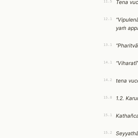
Tena vuc
11.5
“Vipule
12.1
yaṁ appa
“Pharitvā
13.1
“Viharat
14.1
tena vucc
14.2
1.2. Kar
15.0
Kathañca
15.1
Seyyath
15.2