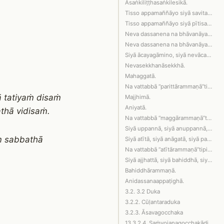
Asaṅkiliṭṭhasaṅkilesikā.
Tisso appamaññāyo siyā savitakkasavic…
Tisso appamaññāyo siyā pītisahagatā, …
Neva dassanena na bhāvanāya pahātabbā.
Neva dassanena na bhāvanāya pahātabba…
Siyā ācayagāmino, siyā nevācayagāminā…
Nevasekkhanāsekkhā.
Mahaggatā.
Na vattabbā “parittārammaṇā”tipi, “ma…
ā tatiyaṁ disaṁ
Majjhimā.
Aniyatā.
thā vidisaṁ.
Na vattabbā “maggārammaṇā”tipi, “magg…
Siyā uppannā, siyā anuppannā, siyā up…
ṁ sabbathā
Siyā atītā, siyā anāgatā, siyā paccup…
Na vattabbā “atītārammaṇā”tipi, “anāg…
Siyā ajjhattā, siyā bahiddhā, siyā aj…
Bahiddhārammaṇā.
Anidassanaappaṭighā.
3.2. 3.2 Duka
3.2.2. Cūḷantaraduka
3.2.3. Āsavagocchaka
13.3.2.4. Saṁyojanagocchakādi