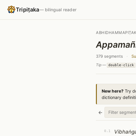
Tripiṭaka
— bilingual reader
ABHIDHAMMAPIṬA
Appamañ
379 segments
·
Su
Tip —
double-click
New here?
Try do
dictionary definit
←
Vibhaṅg
0.1