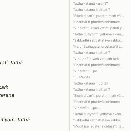
Tattha katamā karuṇā?
Tattha katamaṁ cittaṁ?
“Ekaṁ disan”ti puratthimaṁ vā disaṁ p…
“Pharitvā”ti pharitvā adhimuccitvā.
“Viharatī”ti iriyati vattati pāleti y…
“Tathā dutiyan”ti yatheva ekaṁ disaṁ …
“Sabbadhi sabbattatāya sabbāvantaṁ lo…
“Karuṇāsahagatena cetasā”ti tattha ka…
Tattha katamaṁ cittaṁ?
“Vipulenā”ti yaṁ vipulaṁ taṁ mahaggat…
ati, tathā
“Pharitvā”ti pharitvā adhimuccitvā.
“Viharatī”ti …pe…
1.3. Muditā
Tattha katamā muditā?
okaṁ
Tattha katamaṁ cittaṁ?
verena
“Ekaṁ disan”ti puratthimaṁ vā disaṁ p…
“Pharitvā”ti pharitvā adhimuccitvā.
“Viharatī”ti …pe…
“Tathā dutiyan”ti yatheva ekaṁ disaṁ …
utiyaṁ, tathā
“Sabbadhi sabbattatāya sabbāvantaṁ lo…
“Muditāsahagatena cetasā”ti tattha ka…