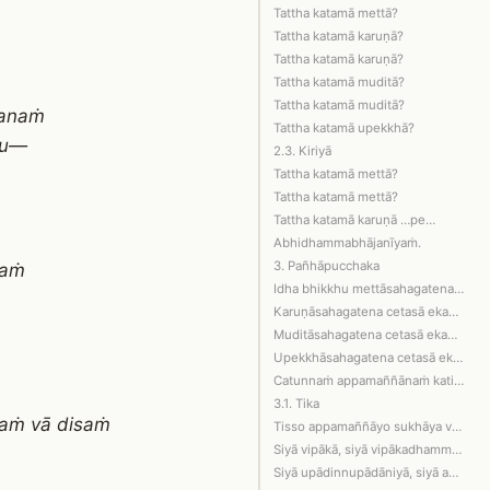
Tattha katamā mettā?
Tattha katamā karuṇā?
Tattha katamā karuṇā?
Tattha katamā muditā?
Tattha katamā muditā?
tanaṁ
Tattha katamā upekkhā?
tu—
2.3. Kiriyā
Tattha katamā mettā?
Tattha katamā mettā?
Tattha katamā karuṇā …pe…
Abhidhammabhājanīyaṁ.
3. Pañhāpucchaka
haṁ
Idha bhikkhu mettāsahagatena cetasā e…
Karuṇāsahagatena cetasā ekaṁ disaṁ ph…
Muditāsahagatena cetasā ekaṁ disaṁ ph…
Upekkhāsahagatena cetasā ekaṁ disaṁ p…
Catunnaṁ appamaññānaṁ kati kusalā, ka…
3.1. Tika
raṁ vā disaṁ
Tisso appamaññāyo sukhāya vedanāya sa…
Siyā vipākā, siyā vipākadhammadhammā,…
Siyā upādinnupādāniyā, siyā anupādinn…