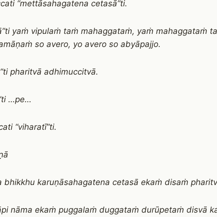
cati “mettāsahagatena cetasā”ti.
nā”ti yaṁ vipulaṁ taṁ mahaggataṁ, yaṁ mahaggataṁ 
māṇaṁ so avero, yo avero so abyāpajjo.
”ti pharitvā adhimuccitvā.
ī”ti …pe…
ati “viharatī”ti.
uṇā
 bhikkhu karuṇāsahagatena cetasā ekaṁ disaṁ pharitvā
āpi nāma ekaṁ puggalaṁ duggataṁ durūpetaṁ disvā k