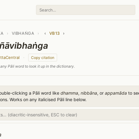
KA
›
VIBHAṄGA
›
‹
VB13
›
ñāvibhaṅga
ttaCentral
·
Copy citation
any Pāli word to look it up in the dictionary.
uble-clicking a Pāli word like
dhamma
,
nibbāna
, or
appamāda
to see
ions. Works on any italicised Pāli line below.
a