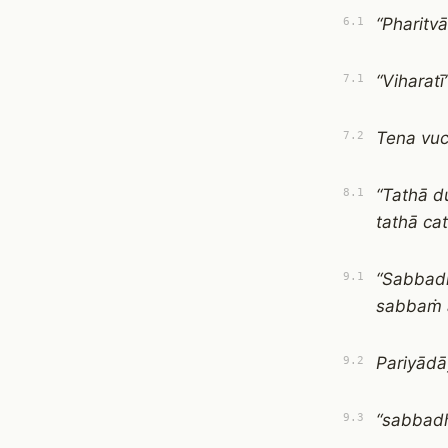
“Pharitvā
6.1
“Viharatī”
7.1
Tena vucc
7.2
“Tathā d
8.1
tathā ca
“Sabbad
9.1
sabbaṁ 
Pariyād
9.2
“sabbadh
9.3