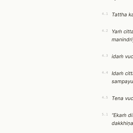
Tattha k
4.1
Yaṁ cit
4.2
manindr
idaṁ vucc
4.3
Idaṁ cit
4.4
sampayu
Tena vuc
4.5
“Ekaṁ di
5.1
dakkhiṇa