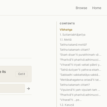
Browse
Home
CONTENTS
Vibhaṅga
1. Suttantabhājanīya
1.1. Mettā
Tattha katamā mettā?
Tattha katamaṁ cittaṁ?
“Ekaṁ disan”ti puratthimaṁ vā disaṁ p…
“Pharitvā”ti pharitvā adhimuccitvā.
“Viharatī”ti iriyati vattati pāleti y…
“Tathā dutiyan”ti yatheva ekaṁ disaṁ …
 its
Got it
“Sabbadhi sabbattatāya sabbāvantaṁ lo…
“Mettāsahagatena cetasā”ti tattha kat…
Tattha katamaṁ cittaṁ?
→
“Vipulenā”ti yaṁ vipulaṁ taṁ mahaggat…
“Pharitvā”ti pharitvā adhimuccitvā.
“Viharatī”ti …pe…
1.2. Karuṇā