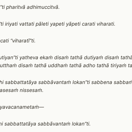
”ti pharitvā adhimuccitvā.
ti iriyati vattati pāleti yapeti yāpeti carati viharati.
ati “viharatī”ti.
utiyan”ti yatheva ekaṁ disaṁ tathā dutiyaṁ disaṁ tath
tutthaṁ disaṁ tathā uddhaṁ tathā adho tathā tiriyaṁ ta
hi sabbattatāya sabbāvantaṁ lokan”ti sabbena sabba
asesaṁ nissesaṁ.
āyavacanametaṁ—
i sabbattatāya sabbāvantaṁ lokan”ti.