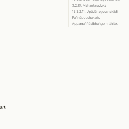
3.2.10. Mahantaraduka
13.3.2.11. Upādānagocchakādi
Pañhāpucchakaṁ.
Appamaññāvibhaṅgo niṭṭhito.
haṁ