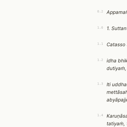
Appamañ
0.2
1. Sutta
1.0
Catasso
1.1
idha bhi
1.2
dutiyaṁ,
Iti uddh
1.3
mettāsa
abyāpajje
Karuṇāsa
1.4
tatiyaṁ,