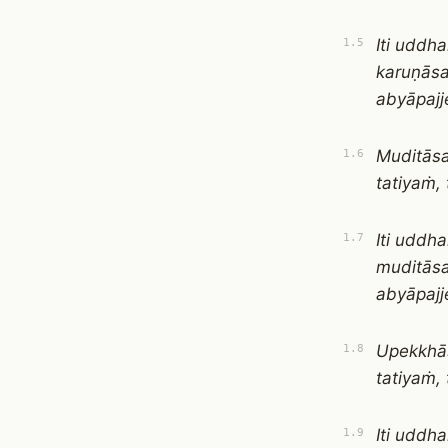
Iti uddh
1.5
karuṇās
abyāpajje
Muditāsa
1.6
tatiyaṁ,
Iti uddh
1.7
muditās
abyāpajje
Upekkhās
1.8
tatiyaṁ,
Iti uddh
1.9