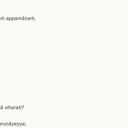
taṁ appamāṇaṁ,
 viharati?
aruṇāyeyya;