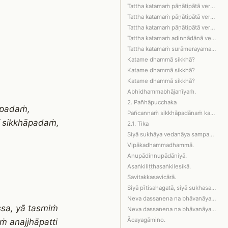
Tattha katamaṁ pāṇātipātā veramaṇī si…
Tattha katamaṁ pāṇātipātā veramaṇī si…
Tattha katamaṁ pāṇātipātā veramaṇī si…
Tattha katamaṁ adinnādānā veramaṇī si…
Tattha katamaṁ surāmerayamajjapamādaṭ…
Katame dhammā sikkhā?
Katame dhammā sikkhā?
Katame dhammā sikkhā?
Abhidhammabhājanīyaṁ.
2. Pañhāpucchaka
āpadaṁ,
Pañcannaṁ sikkhāpadānaṁ kati kusalā, …
 sikkhāpadaṁ,
2.1. Tika
Siyā sukhāya vedanāya sampayuttā, siy…
Vipākadhammadhammā.
Anupādinnupādāniyā.
Asaṅkiliṭṭhasaṅkilesikā.
Savitakkasavicārā.
Siyā pītisahagatā, siyā sukhasahagatā…
Neva dassanena na bhāvanāya pahātabbā.
sa, yā tasmiṁ
Neva dassanena na bhāvanāya pahātabba…
Ācayagāmino.
aṁ anajjhāpatti