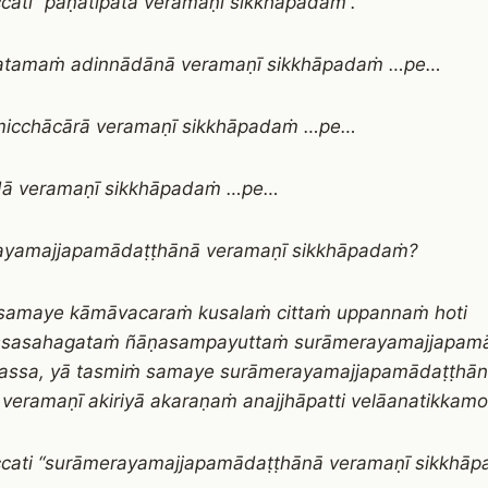
cati “pāṇātipātā veramaṇī sikkhāpadaṁ”.
katamaṁ adinnādānā veramaṇī sikkhāpadaṁ …pe…
icchācārā veramaṇī sikkhāpadaṁ …pe…
ā veramaṇī sikkhāpadaṁ …pe…
ayamajjapamādaṭṭhānā veramaṇī sikkhāpadaṁ?
samaye kāmāvacaraṁ kusalaṁ cittaṁ uppannaṁ hoti
sasahagataṁ ñāṇasampayuttaṁ surāmerayamajjapam
assa, yā tasmiṁ samaye surāmerayamajjapamādaṭṭhānā ā
ti veramaṇī akiriyā akaraṇaṁ anajjhāpatti velāanatikka
cati “surāmerayamajjapamādaṭṭhānā veramaṇī sikkhāp