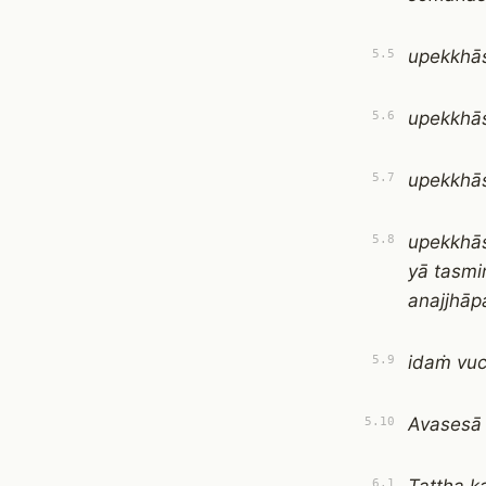
upekkhā
5.5
upekkhā
5.6
upekkhā
5.7
upekkhās
5.8
yā tasmi
anajjhāp
idaṁ vuc
5.9
Avasesā
5.10
6.1