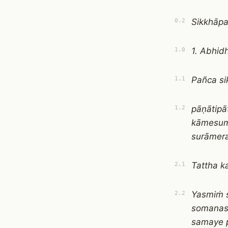
Sikkhāp
0.2
1. Abhi
1.0
Pañca s
1.1
pāṇātipā
1.2
kāmesum
surāmer
Tattha k
2.1
Yasmiṁ 
2.2
somanas
samaye pā