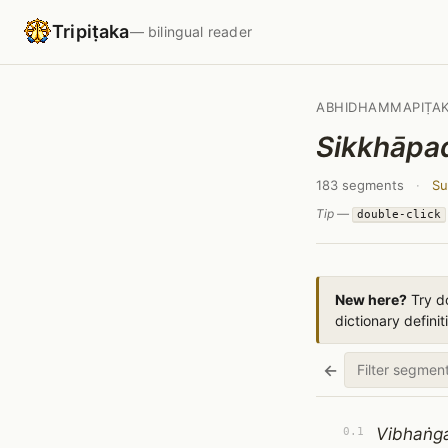
Tripiṭaka
— bilingual reader
ABHIDHAMMAPIṬA
Sikkhāpa
183 segments
·
Su
Tip —
double-click
New here?
Try do
dictionary definit
←
Vibhaṅg
0.1