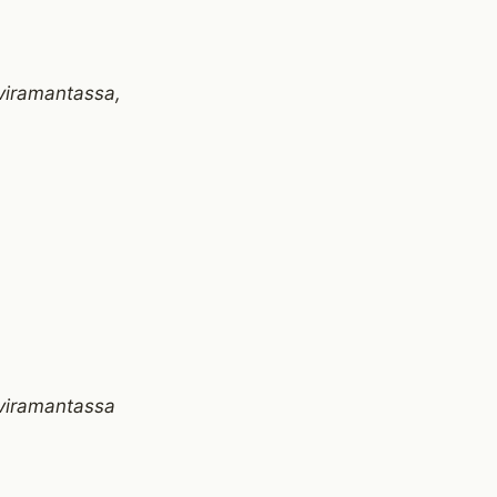
viramantassa,
viramantassa