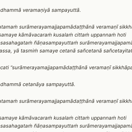
 dhammā veramaṇiyā sampayuttā.
katamaṁ surāmerayamajjapamādaṭṭhānā veramaṇī sikk
samaye kāmāvacaraṁ kusalaṁ cittaṁ uppannaṁ hoti
sasahagataṁ ñāṇasampayuttaṁ surāmerayamajjapam
assa, yā tasmiṁ samaye cetanā sañcetanā sañcetayit
cati “surāmerayamajjapamādaṭṭhānā veramaṇī sikkhāp
 dhammā cetanāya sampayuttā.
katamaṁ surāmerayamajjapamādaṭṭhānā veramaṇī sikk
samaye kāmāvacaraṁ kusalaṁ cittaṁ uppannaṁ hoti
sasahagataṁ ñāṇasampayuttaṁ surāmerayamajjapam