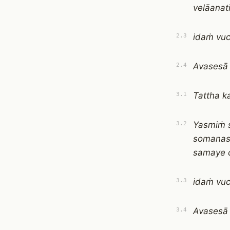
velāana
idaṁ vuc
2.3
Avasesā
2.4
Tattha k
3.1
Yasmiṁ 
3.2
somanas
samaye 
idaṁ vuc
3.3
Avasesā
3.4