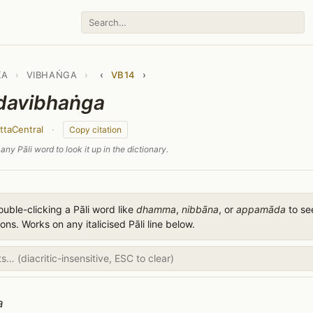
KA
›
VIBHAṄGA
›
‹
VB14
›
davibhaṅga
ttaCentral
·
Copy citation
any Pāli word to look it up in the dictionary.
uble-clicking a Pāli word like
dhamma
,
nibbāna
, or
appamāda
to see
ions. Works on any italicised Pāli line below.
a