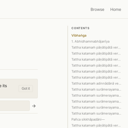
Browse
Home
CONTENTS
Vibhaṅga
1. Abhidhammabhājanīya
Tattha katamaṁ pāṇātipātā veramaṇī si…
Tattha katamaṁ pāṇātipātā veramaṇī si…
Tattha katamaṁ pāṇātipātā veramaṇī si…
Tattha katamaṁ pāṇātipātā veramaṇī si…
Tattha katamaṁ pāṇātipātā veramaṇī si…
Tattha katamaṁ pāṇātipātā veramaṇī si…
Tattha katamaṁ adinnādānā veramaṇī si…
 its
Got it
Tattha katamaṁ surāmerayamajjapamādaṭ…
Tattha katamaṁ surāmerayamajjapamādaṭ…
Tattha katamaṁ surāmerayamajjapamādaṭ…
→
Tattha katamaṁ surāmerayamajjapamādaṭ…
Tattha katamaṁ surāmerayamajjapamādaṭ…
Pañca sikkhāpadāni—
Tattha katamaṁ pāṇātipātā veramaṇī si…