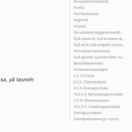
Nevasekkhanāsekkhā.
Parittā.
Parittārammaṇā.
Majjhimā.
Aniyatā.
Na vattabbā maggārammaṇātipi, maggahe…
Siyā uppannā, siyā anuppannā, na vatt…
Siyā atītā, siyā anāgatā, siyā paccup…
Paccuppannārammaṇā.
Siyā ajjhattā, siyā bahiddhā, siyā aj…
Bahiddhārammaṇā.
Anidassanaappaṭighā.
2.2. 2.2 Duka
sa, yā tasmiṁ
2.2.2. Cūḷantaraduka
2.2.3. Āsavagocchaka
14.2.2.4. Saṁyojanagocchakādi
2.2.10. Mahantaraduka
14.2.2.11. Upādānagocchakādi
Pañhāpucchakaṁ.
Sikkhāpadavibhaṅgo niṭṭhito.