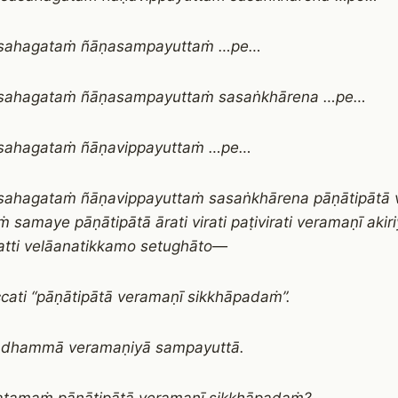
sahagataṁ ñāṇasampayuttaṁ …pe…
sahagataṁ ñāṇasampayuttaṁ sasaṅkhārena …pe…
sahagataṁ ñāṇavippayuttaṁ …pe…
ahagataṁ ñāṇavippayuttaṁ sasaṅkhārena pāṇātipātā 
ṁ samaye pāṇātipātā ārati virati paṭivirati veramaṇī aki
atti velāanatikkamo setughāto—
cati “pāṇātipātā veramaṇī sikkhāpadaṁ”.
 dhammā veramaṇiyā sampayuttā.