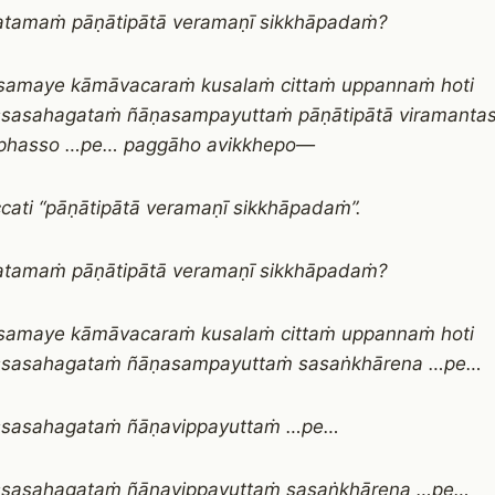
atamaṁ pāṇātipātā veramaṇī sikkhāpadaṁ?
samaye kāmāvacaraṁ kusalaṁ cittaṁ uppannaṁ hoti
sasahagataṁ ñāṇasampayuttaṁ pāṇātipātā viramantas
phasso …pe… paggāho avikkhepo—
cati “pāṇātipātā veramaṇī sikkhāpadaṁ”.
atamaṁ pāṇātipātā veramaṇī sikkhāpadaṁ?
samaye kāmāvacaraṁ kusalaṁ cittaṁ uppannaṁ hoti
sasahagataṁ ñāṇasampayuttaṁ sasaṅkhārena …pe…
sasahagataṁ ñāṇavippayuttaṁ …pe…
sasahagataṁ ñāṇavippayuttaṁ sasaṅkhārena …pe…