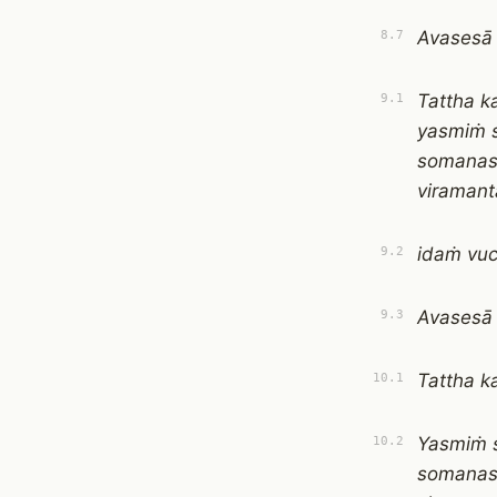
Avasesā
8.7
Tattha 
9.1
yasmiṁ 
somanas
viramant
idaṁ vuc
9.2
Avasesā
9.3
Tattha 
10.1
Yasmiṁ 
10.2
somanas