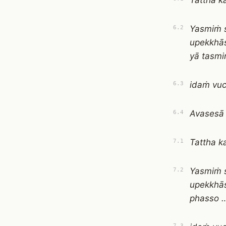
Tattha k
Yasmiṁ 
6.2
upekkhās
yā tasm
idaṁ vuc
6.3
Avasesā
6.4
Tattha k
7.1
Yasmiṁ 
7.2
upekkhā
phasso 
7.3