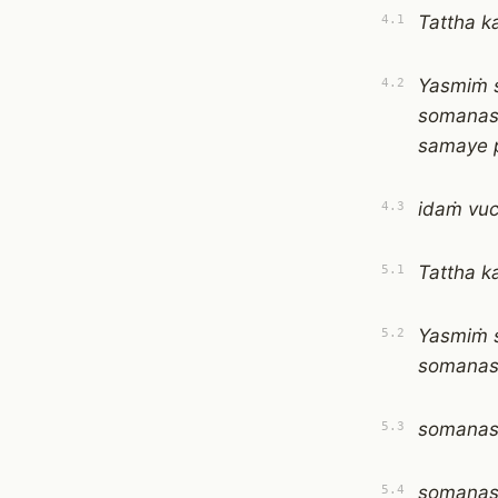
Tattha k
4.1
Yasmiṁ 
4.2
somanas
samaye 
idaṁ vuc
4.3
Tattha k
5.1
Yasmiṁ 
5.2
somanas
somanas
5.3
somanas
5.4