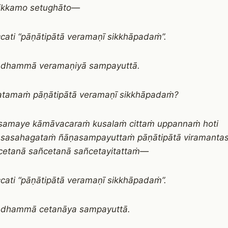
tikkamo setughāto—
cati “pāṇātipātā veramaṇī sikkhāpadaṁ”.
 dhammā veramaṇiyā sampayuttā.
atamaṁ pāṇātipātā veramaṇī sikkhāpadaṁ?
samaye kāmāvacaraṁ kusalaṁ cittaṁ uppannaṁ hoti
sasahagataṁ ñāṇasampayuttaṁ pāṇātipātā viramantas
cetanā sañcetanā sañcetayitattaṁ—
cati “pāṇātipātā veramaṇī sikkhāpadaṁ”.
 dhammā cetanāya sampayuttā.