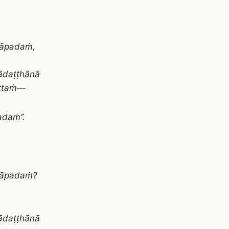
hāpadaṁ,
ādaṭṭhānā
attaṁ—
adaṁ”.
hāpadaṁ?
ādaṭṭhānā