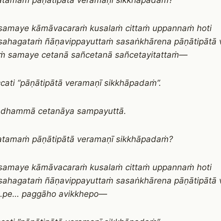
atamaṁ pāṇātipātā veramaṇī sikkhāpadaṁ?
samaye kāmāvacaraṁ kusalaṁ cittaṁ uppannaṁ hoti
ahagataṁ ñāṇavippayuttaṁ sasaṅkhārena pāṇātipātā 
iṁ samaye cetanā sañcetanā sañcetayitattaṁ—
cati “pāṇātipātā veramaṇī sikkhāpadaṁ”.
 dhammā cetanāya sampayuttā.
atamaṁ pāṇātipātā veramaṇī sikkhāpadaṁ?
samaye kāmāvacaraṁ kusalaṁ cittaṁ uppannaṁ hoti
sahagataṁ ñāṇavippayuttaṁ sasaṅkhārena pāṇātipātā 
…pe… paggāho avikkhepo—