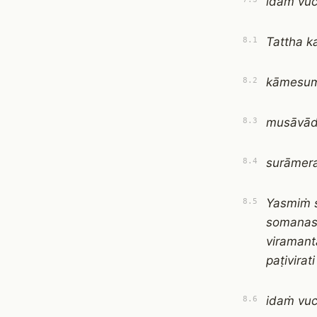
idaṁ vuc
Tattha 
8.1
kāmesum
8.2
musāvād
8.3
surāmer
8.4
Yasmiṁ 
8.5
somanas
viramant
paṭivira
idaṁ vuc
8.6