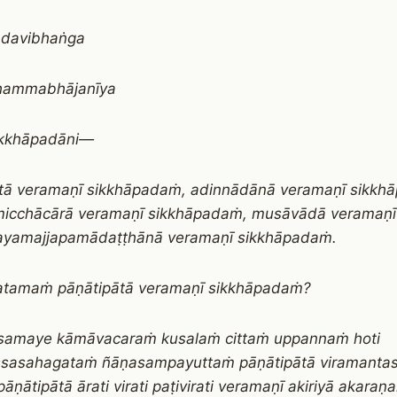
adavibhaṅga
dhammabhājanīya
ikkhāpadāni—
tā veramaṇī sikkhāpadaṁ, adinnādānā veramaṇī sikkh
icchācārā veramaṇī sikkhāpadaṁ, musāvādā veramaṇī
ayamajjapamādaṭṭhānā veramaṇī sikkhāpadaṁ.
atamaṁ pāṇātipātā veramaṇī sikkhāpadaṁ?
samaye kāmāvacaraṁ kusalaṁ cittaṁ uppannaṁ hoti
sasahagataṁ ñāṇasampayuttaṁ pāṇātipātā viramantas
ṇātipātā ārati virati paṭivirati veramaṇī akiriyā akaraṇ