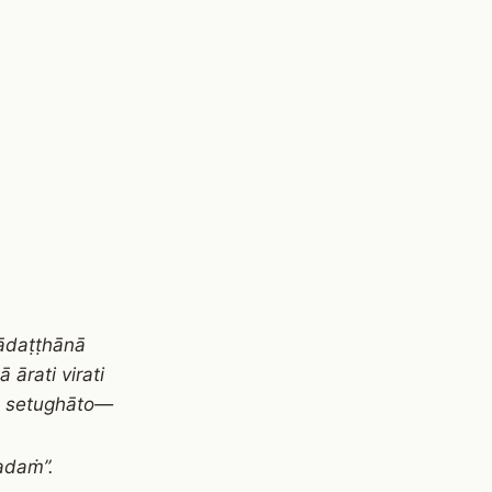
ādaṭṭhānā
rati virati
mo setughāto—
adaṁ”.